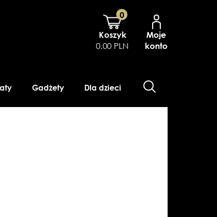
0
Koszyk
Moje
0.00 PLN
konto
aty
Gadżety
Dla dzieci