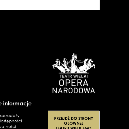
e informacje
sprzedaży
PRZEJDŹ DO STRONY
dostępności
GŁÓWNEJ
watności
TEATRU WIELKIEGO