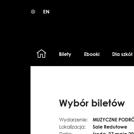
EN
Bilety
Ebooki
Dla szkół
Wybór biletów
Wydarzenie:
MUZYCZNE PODRÓŻE
Lokalizacja:
Sale Redutowe
Data:
środa, 27 maja 2