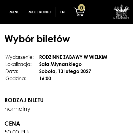
GADŻETY
REJESTRACJA
0
MENU
MOJE KONTO
EN
DLA DZIECI
ZALOGUJ
Wybór biletów
Wydarzenie:
RODZINNE ZABAWY W WIELKIM
Lokalizacja:
Sala Młynarskiego
Data:
Sobota, 13 lutego 2027
Godzina:
16:00
RODZAJ BILETU
normalny
CENA
50.00 PLN