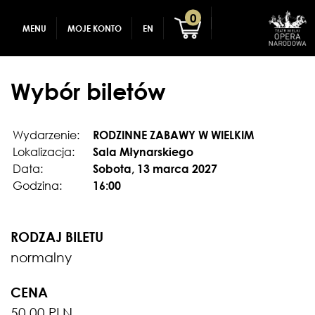
GADŻETY
REJESTRACJA
0
MENU
MOJE KONTO
EN
DLA DZIECI
ZALOGUJ
Wybór biletów
Wydarzenie:
RODZINNE ZABAWY W WIELKIM
Lokalizacja:
Sala Młynarskiego
Data:
Sobota, 13 marca 2027
Godzina:
16:00
RODZAJ BILETU
normalny
CENA
50.00 PLN