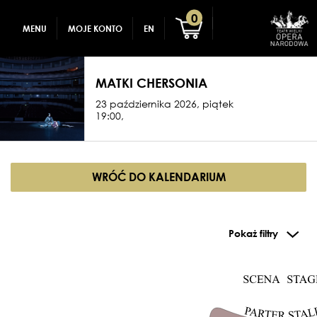
GADŻETY
REJESTRACJA
0
MENU
MOJE KONTO
EN
DLA DZIECI
ZALOGUJ
MATKI CHERSONIA
23 października 2026, piątek
19:00,
WRÓĆ DO KALENDARIUM
Pokaż filtry