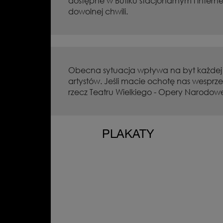
dostępne w Butiku stacjonarnym i intern
dowolnej chwili.
Obecna sytuacja wpływa na byt każdej in
artystów. Jeśli macie ochotę nas wespr
rzecz Teatru Wielkiego - Opery Narodowe
PLAKATY