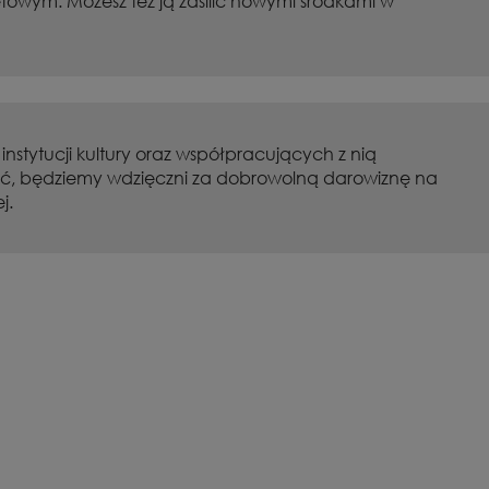
etowym. Możesz też ją zasilić nowymi środkami w
stytucji kultury oraz współpracujących z nią
zeć, będziemy wdzięczni za dobrowolną darowiznę na
j.