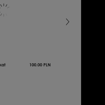
kat
100.00 PLN
MANRU '91 – plak