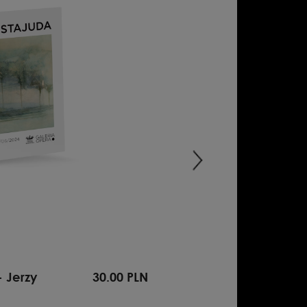
 Jerzy
30.00 PLN
ROZMOWY NA NO