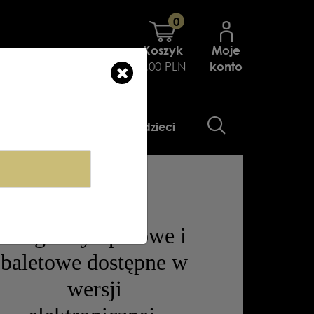
0
Koszyk
Moje
0.00 PLN
konto
aty
Gadżety
Dla dzieci
Wycieczki po
teatrze