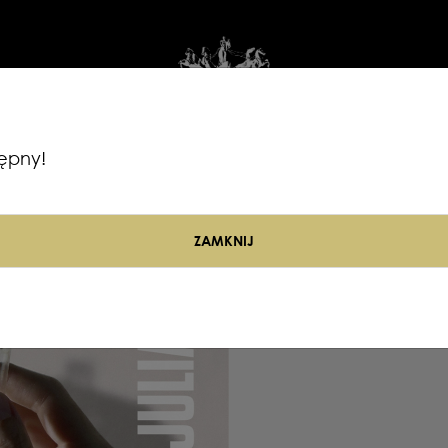
ępny!
Wycieczki
#Wesprzyj
Publikacje
Plak
ZAMKNIJ