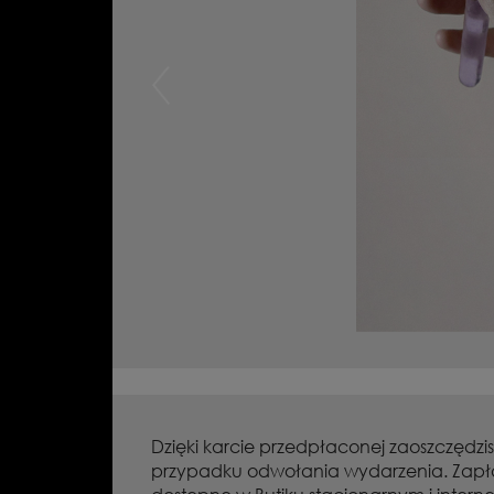
znej.
 JULIA
Dzięki karcie przedpłaconej zaoszczędzis
przypadku odwołania wydarzenia. Zapłacis