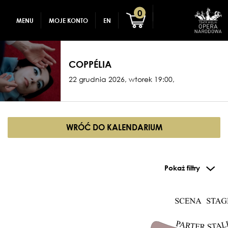
GADŻETY
REJESTRACJA
0
MENU
MOJE KONTO
EN
DLA DZIECI
ZALOGUJ
COPPÉLIA
22 grudnia 2026, wtorek 19:00,
WRÓĆ DO KALENDARIUM
Pokaż filtry