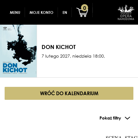
GADŻETY
REJESTRACJA
0
MENU
MOJE KONTO
EN
DLA DZIECI
ZALOGUJ
DON KICHOT
7 lutego 2027, niedziela 18:00,
WRÓĆ DO KALENDARIUM
Pokaż filtry