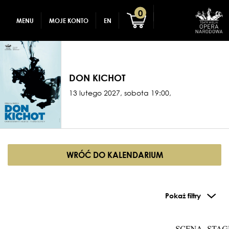
GADŻETY
REJESTRACJA
0
MENU
MOJE KONTO
EN
DLA DZIECI
ZALOGUJ
DON KICHOT
13 lutego 2027, sobota 19:00,
WRÓĆ DO KALENDARIUM
Pokaż filtry