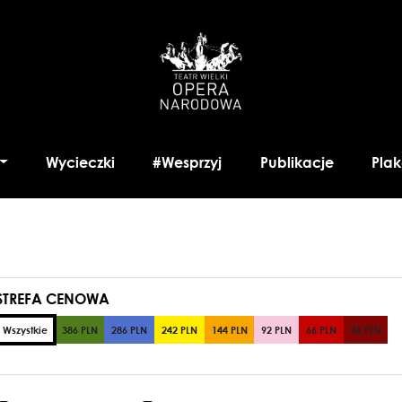
Wycieczki
#Wesprzyj
Publikacje
Plak
STREFA CENOWA
Wszystkie
386 PLN
286 PLN
242 PLN
144 PLN
92 PLN
66 PLN
46 PLN