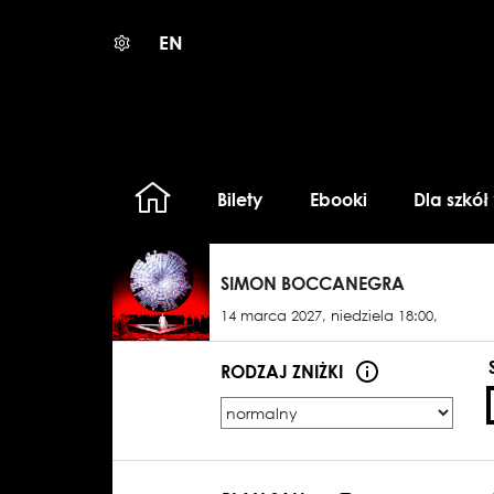
EN
Bilety
Ebooki
Dla szkół
SIMON BOCCANEGRA
14 marca 2027, niedziela 18:00,
RODZAJ ZNIŻKI