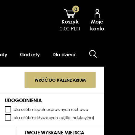
0
Koszyk
Moje
0.00 PLN
konto
aty
Gadżety
Dla dzieci
WRÓĆ DO KALENDARIUM
UDOGODNIENIA
dla osób niepełnosprawnych ruchowo
dla osób niesłyszących (pętla indukcyjna)
TWOJE WYBRANE MIEJSCA