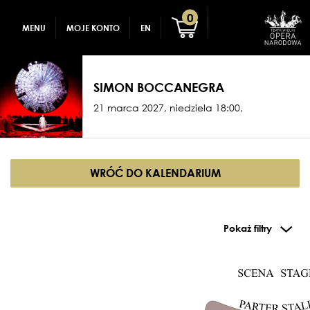
GADŻETY
REJESTRACJA
0
MENU
MOJE KONTO
EN
DLA DZIECI
ZALOGUJ
SIMON BOCCANEGRA
21 marca 2027, niedziela 18:00,
WRÓĆ DO KALENDARIUM
Pokaż filtry