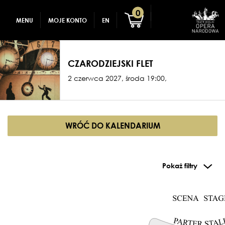
GADŻETY
REJESTRACJA
0
MENU
MOJE KONTO
EN
DLA DZIECI
ZALOGUJ
CZARODZIEJSKI FLET
2 czerwca 2027, środa 19:00,
WRÓĆ DO KALENDARIUM
Pokaż filtry