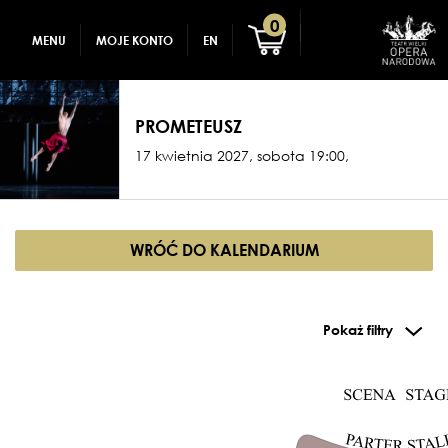
GADŻETY
REJESTRACJA
0
MENU
MOJE KONTO
EN
DLA DZIECI
ZALOGUJ
PROMETEUSZ
17 kwietnia 2027, sobota 19:00,
WRÓĆ DO KALENDARIUM
Pokaż filtry