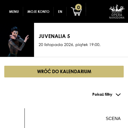
GADŻETY
REJESTRACJA
0
MENU
MOJE KONTO
EN
DLA DZIECI
ZALOGUJ
JUVENALIA 5
20 listopada 2026, piątek 19:00,
WRÓĆ DO KALENDARIUM
Pokaż filtry
SCENA