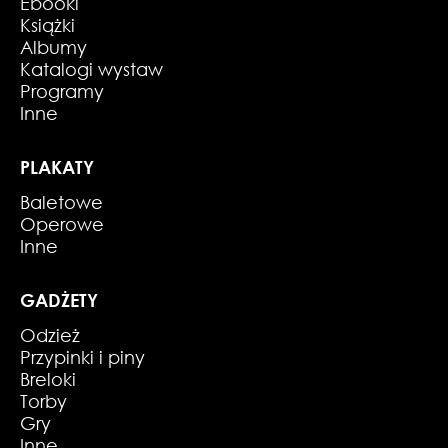
Ebooki
Książki
Albumy
Katalogi wystaw
Programy
Inne
PLAKATY
Baletowe
Operowe
Inne
GADŻETY
Odzież
Przypinki i piny
Breloki
Torby
Gry
Inne