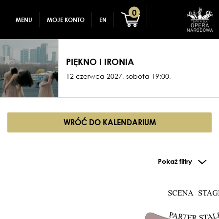
GADŻETY
REJESTRACJA
0
MENU
MOJE KONTO
EN
DLA DZIECI
ZALOGUJ
PIĘKNO I IRONIA
12 czerwca 2027, sobota 19:00,
WRÓĆ DO KALENDARIUM
Pokaż filtry