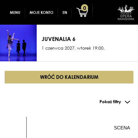
GADŻETY
REJESTRACJA
0
MENU
MOJE KONTO
EN
DLA DZIECI
ZALOGUJ
JUVENALIA 6
1 czerwca 2027, wtorek 19:00,
WRÓĆ DO KALENDARIUM
Pokaż filtry
SCENA