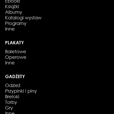
Ebooki
Książki
Albumy
Katalogi wystaw
Programy
Inne
PLAKATY
Baletowe
Operowe
Inne
GADŻETY
Odzież
Przypinki i piny
Breloki
Torby
Gry
Inne