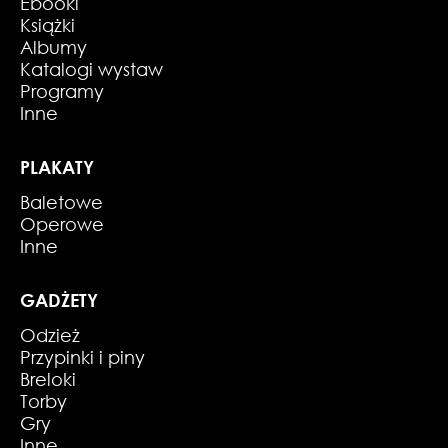
Ebooki
Książki
Albumy
Katalogi wystaw
Programy
Inne
PLAKATY
Baletowe
Operowe
Inne
GADŻETY
Odzież
Przypinki i piny
Breloki
Torby
Gry
Inne