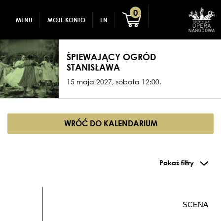
GADŻETY
REJESTRACJA
0
MENU
MOJE KONTO
EN
DLA DZIECI
ZALOGUJ
ŚPIEWAJĄCY OGRÓD
STANISŁAWA
15 maja 2027, sobota 12:00,
WRÓĆ DO KALENDARIUM
Pokaż filtry
SCENA