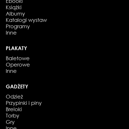
Ebooki
Książki
Albumy
Katalogi wystaw
Programy
Inne
PLAKATY
Baletowe
Operowe
Inne
GADŻETY
Odzież
Przypinki i piny
Breloki
Torby
Gry
Inne