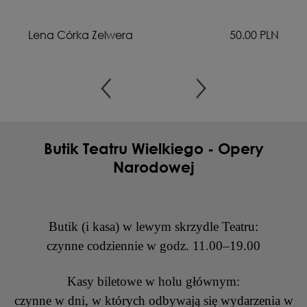
LN
Lena Córka Zelwera
50.00 PLN
Butik Teatru Wielkiego - Opery
Narodowej
Butik (i kasa) w lewym skrzydle Teatru:
czynne codziennie w godz. 11.00–19.00
Kasy biletowe w holu głównym:
czynne w dni, w których odbywają się wydarzenia w