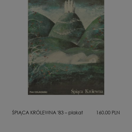
LN
ŚPIĄCA KRÓLEWNA '83 – plakat
160.00 PLN
N