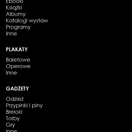
Ebooki
Książki
Albumy
Katalogi wystaw
Programy
Inne
PLAKATY
Baletowe
Operowe
Inne
GADŻETY
Odzież
Przypinki i piny
Breloki
Torby
Gry
Inne