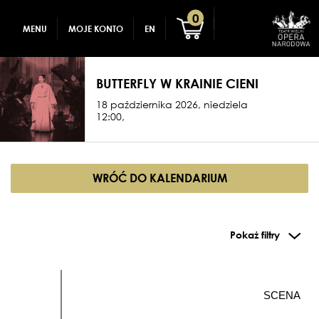
GADŻETY
REJESTRACJA
0
MENU
MOJE KONTO
EN
DLA DZIECI
ZALOGUJ
BUTTERFLY W KRAINIE CIENI
18 października 2026, niedziela
12:00,
WRÓĆ DO KALENDARIUM
Pokaż filtry
SCENA