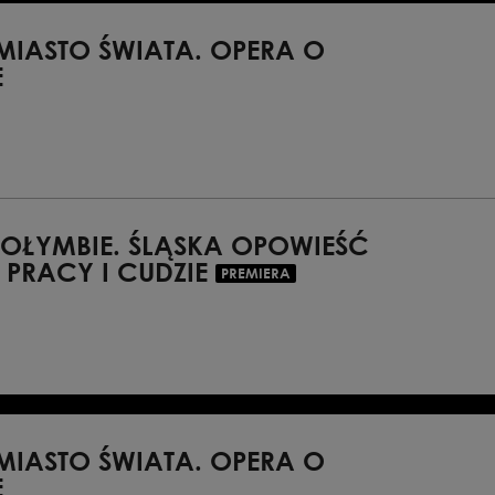
MIASTO ŚWIATA. OPERA O
E
bretto: Beniamin M.
iążki „Najlepsze miasto
a | Oryginalna polska
skimi napisami
GOŁYMBIE. ŚLĄSKA OPOWIEŚĆ
 PRACY I CUDZIE
PREMIERA
entami komedii i
a: Muzeum Historii
era 4.03.2027
MIASTO ŚWIATA. OPERA O
E