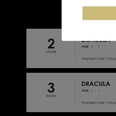
WSZYSTKIE
OPERA
2
DRACULA
19:00
/
/
wtorek
Wojciech Kilar / Krzys
Balet w dwóch aktach z p
Libretto: Paweł Chynows
Brama Stokera
3
DRACULA
19:00
/
/
środa
Wojciech Kilar / Krzys
Balet w dwóch aktach z p
Libretto: Paweł Chynows