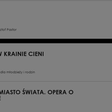
ztof Pastor
rologiem i epilogiem |
ki według powieści
W KRAINIE CIENI
dla młodzieży i rodzin
MIASTO ŚWIATA. OPERA O
E