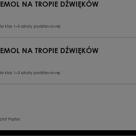
BEMOL NA TROPIE DŹWIĘKÓW
la klas 1–3 szkoły podstawowej
BEMOL NA TROPIE DŹWIĘKÓW
la klas 1–3 szkoły podstawowej
ztof Pastor
rologiem i epilogiem |
ki według powieści