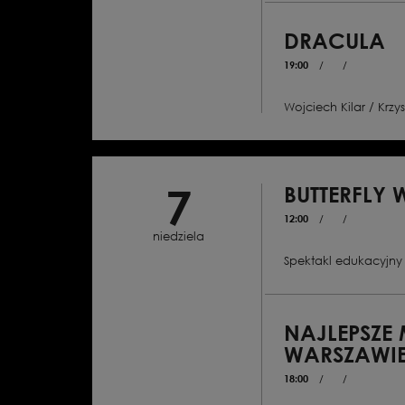
DRACULA
19:00
/
/
Wojciech Kilar / Krzys
Balet w dwóch aktach z p
Libretto: Paweł Chynows
Brama Stokera
7
BUTTERFLY 
12:00
/
/
niedziela
Spektakl edukacyjny 
NAJLEPSZE 
WARSZAWI
18:00
/
/