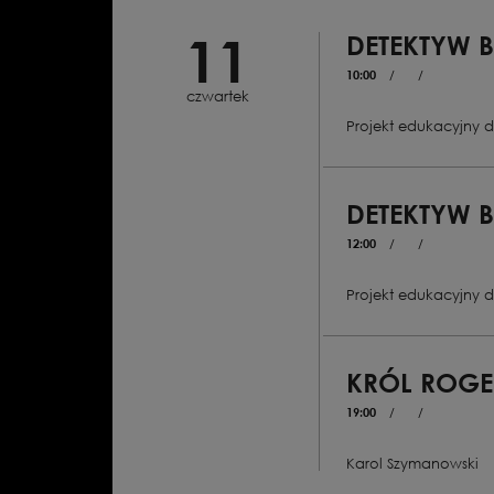
11
DETEKTYW 
10:00
/
/
czwartek
Projekt edukacyjny d
DETEKTYW 
12:00
/
/
Projekt edukacyjny d
KRÓL ROGE
19:00
/
/
Karol Szymanowski
Opera w trzech aktach | 