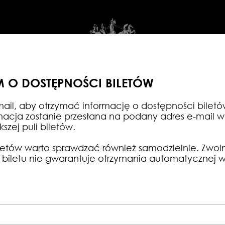
 O DOSTĘPNOŚCI BILETÓW
Wycieczki
#Wesprzyj
Publikacje
Plak
ail, aby otrzymać informację o dostępności bilet
rmacja zostanie przesłana na podany adres e-mail 
KALENDARIUM
szej puli biletów.
etów warto sprawdzać również samodzielnie. Zwoln
biletu nie gwarantuje otrzymania automatycznej 
NIK
LISTOPAD
GRUDZIEŃ
STYCZEŃ
LUTY
MARZEC
KWIECIE
8
9
10
11
12
13
14
15
16
17
18
19
20
21
22
23
2