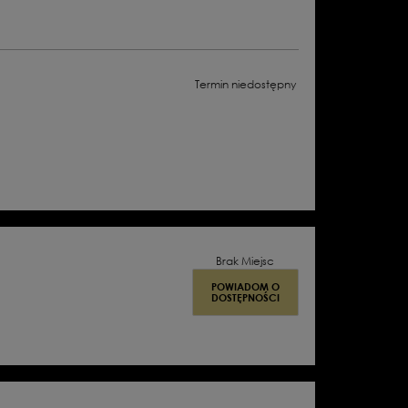
M.
BUKOWSKI
NA
MOTYWACH
KSIĄŻKI
„NAJLEPSZE
MIASTO
Termin niedostępny
ŚWIATA”
GRZEGORZA
PIĄTKA
|
ORYGINALNA
POLSKA
WERSJA
JĘZYKOWA
Z
ANGIELSKIMI
NAPISAMI
Brak Miejsc
POWIADOM O
DOSTĘPNOŚCI