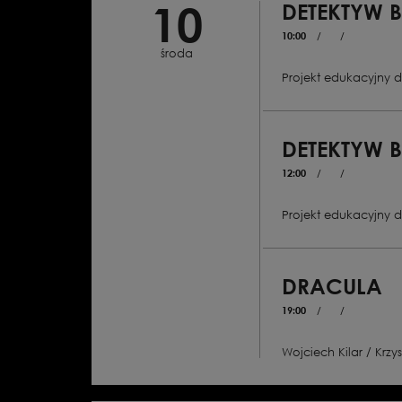
10
DETEKTYW 
10:00
/
/
środa
Projekt edukacyjny d
DETEKTYW 
12:00
/
/
Projekt edukacyjny d
DRACULA
19:00
/
/
Wojciech Kilar / Krzys
Balet w dwóch aktach z p
Libretto: Paweł Chynows
Brama Stokera