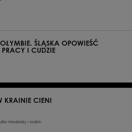
bretto: Beniamin M.
iążki „Najlepsze miasto
a | Oryginalna polska
skimi napisami
GOŁYMBIE. ŚLĄSKA OPOWIEŚĆ
 PRACY I CUDZIE
entami komedii i
a: Muzeum Historii
era 4.03.2027
W KRAINIE CIENI
dla młodzieży i rodzin