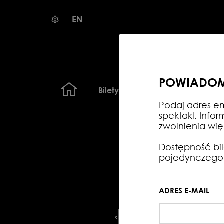
EN
POWIADOM
Bilety
Ebooki
Dla szkół
Podaj adres em
spektakl. Info
zwolnienia więk
Dostępność bil
pojedynczego 
SIERPIEŃ
WRZESIEŃ
PAŹDZIER
ADRES E-MAIL
1
2
3
4
5
6
7