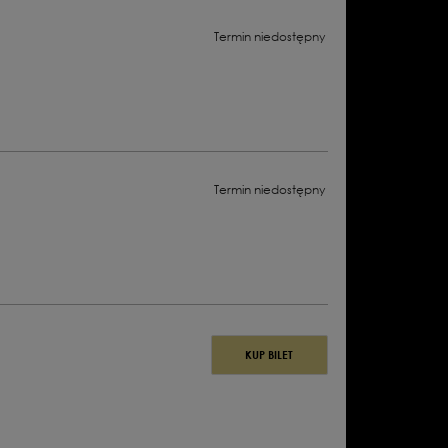
Termin niedostępny
Termin niedostępny
OPERA
KUP BILET
W
TRZECH
AKTACH
|
LIBRETTO:
KAROL
SZYMANOWSKI,