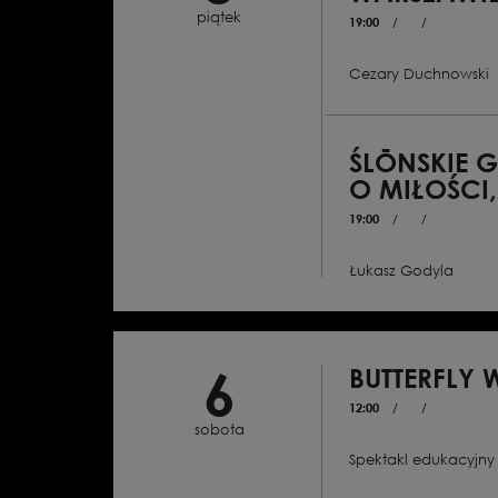
piątek
19:00
/
/
Cezary Duchnowski
Opera w 16 scenach | Li
Bukowski na motywach ks
świata” Grzegorza Piątk
wersja językowa z angiel
ŚLŌNSKIE 
O MIŁOŚCI,
19:00
/
/
Łukasz Godyla
Opera kameralna z elem
dramatyzmu | Koprodukcj
Polski, Warszawa | Premi
6
BUTTERFLY 
12:00
/
/
sobota
Spektakl edukacyjny 