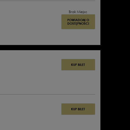
Brak Miejsc
POWIADOM O
DOSTĘPNOŚCI
KUP BILET
OPERA
KUP BILET
W
16
SCENACH
|
LIBRETTO:
BENIAMIN