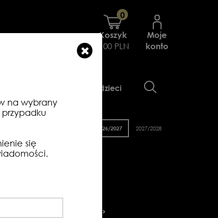
0
Koszyk
Moje
0.00 PLN
konto
aty
Gadżety
Dla dzieci
ów na wybrany
w przypadku
2026/2027
2027/2028
ienie się
wiadomości.
Ń
MAJ
CZERWIEC
LIPIEC
4
25
26
27
28
29
30
31