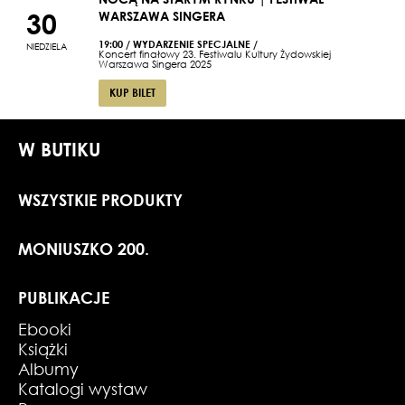
30
WARSZAWA SINGERA
19:00
/
WYDARZENIE SPECJALNE
/
NIEDZIELA
Koncert finałowy 23. Festiwalu Kultury Żydowskiej
Warszawa Singera 2025
KUP BILET
W BUTIKU
WSZYSTKIE PRODUKTY
MONIUSZKO 200.
PUBLIKACJE
Ebooki
Książki
Albumy
Katalogi wystaw