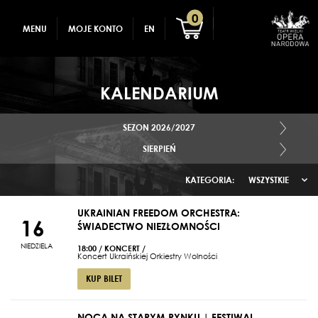
GADŻETY
REJESTRACJA
0
MENU
MOJE KONTO
EN
DLA DZIECI
ZALOGUJ
KALENDARIUM
SEZON 2026/2027
SIERPIEŃ
KATEGORIA:
WSZYSTKIE
UKRAINIAN FREEDOM ORCHESTRA:
16
ŚWIADECTWO NIEZŁOMNOŚCI
NIEDZIELA
18:00
/
KONCERT
/
Koncert Ukraińskiej Orkiestry Wolności
KUP BILET
NOCĄ NA STARYM RYNKU | FESTIWAL