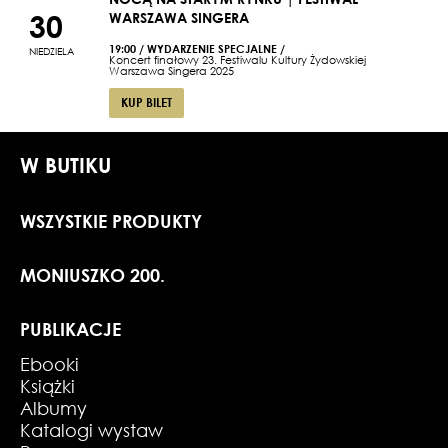
30
WARSZAWA SINGERA
19:00
/
WYDARZENIE SPECJALNE
/
NIEDZIELA
Koncert finałowy 23. Festiwalu Kultury Żydowskiej
Warszawa Singera 2025
KUP BILET
W BUTIKU
WSZYSTKIE PRODUKTY
MONIUSZKO 200.
PUBLIKACJE
Ebooki
Książki
Albumy
Katalogi wystaw