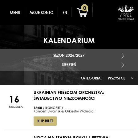
GADŻETY
REJESTRACJA
0
MENU
MOJE KONTO
EN
DLA DZIECI
ZALOGUJ
KALENDARIUM
SEZON 2026/2027
SIERPIEŃ
KATEGORIA:
WSZYSTKIE
UKRAINIAN FREEDOM ORCHESTRA:
16
ŚWIADECTWO NIEZŁOMNOŚCI
NIEDZIELA
18:00
/
KONCERT
/
Koncert Ukraińskiej Orkiestry Wolności
KUP BILET
NOCĄ NA STARYM RYNKU | FESTIWAL