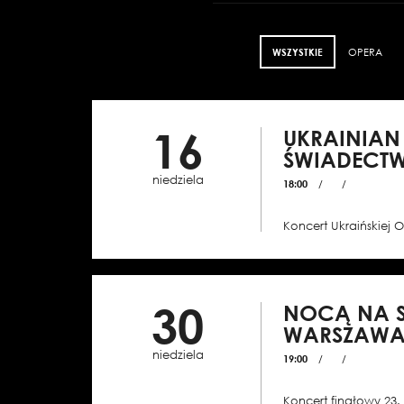
WSZYSTKIE
OPERA
16
UKRAINIAN
ŚWIADECT
niedziela
18:00
/
/
Koncert Ukraińskiej O
30
NOCĄ NA S
WARSZAWA
niedziela
19:00
/
/
Koncert finałowy 23.