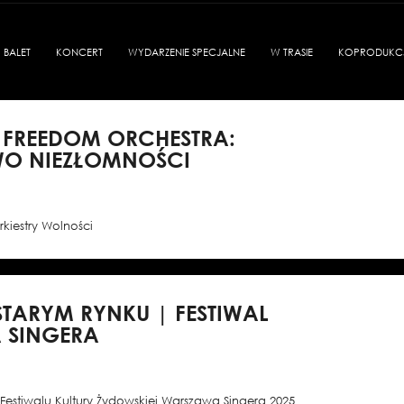
BALET
KONCERT
WYDARZENIE SPECJALNE
W TRASIE
KOPRODUKC
 FREEDOM ORCHESTRA:
WO NIEZŁOMNOŚCI
rkiestry Wolności
TARYM RYNKU | FESTIWAL
 SINGERA
 Festiwalu Kultury Żydowskiej Warszawa Singera 2025