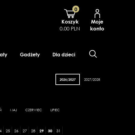
0
Koszyk
Moje
0.00 PLN
konto
aty
Gadżety
Dla dzieci
2026/2027
2027/2028
Ń
MAJ
CZERWIEC
LIPIEC
4
25
26
27
28
29
30
31