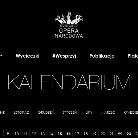
Wycieczki
#Wesprzyj
Publikacje
Plak
KALENDARIUM
NIK
LISTOPAD
GRUDZIEŃ
STYCZEŃ
LUTY
MARZEC
KWIECIE
8
9
10
11
12
13
14
15
16
17
18
19
20
21
22
23
2