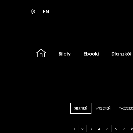
EN
Bilety
Ebooki
Dla szkół
SIERPIEŃ
WRZESIEŃ
PAŹDZIER
1
2
3
4
5
6
7