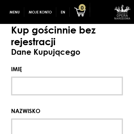
GADŻETY
REJESTRACJA
0
MENU
MOJE KONTO
EN
DLA DZIECI
ZALOGUJ
Kup gościnnie bez
rejestracji
Dane Kupującego
IMIĘ
NAZWISKO