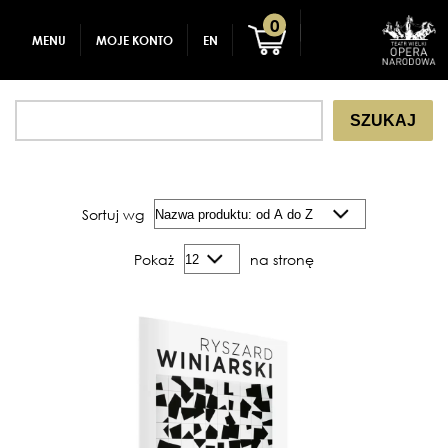
GADŻETY
REJESTRACJA
0
MENU
MOJE KONTO
EN
DLA DZIECI
ZALOGUJ
SZUKAJ
Sortuj wg
Pokaż
na stronę