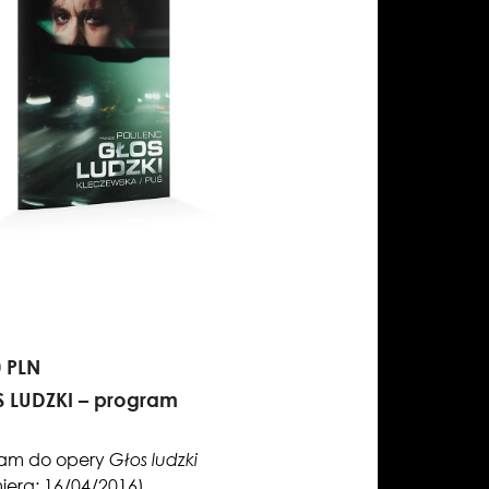
0 PLN
 LUDZKI – program
ram do opery
Głos ludzki
iera: 16/04/2016)