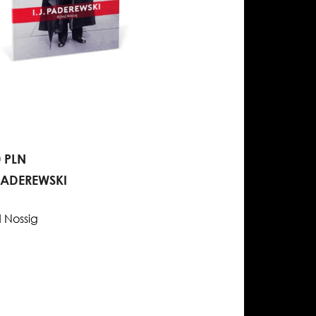
0 PLN
 PADEREWSKI
d Nossig