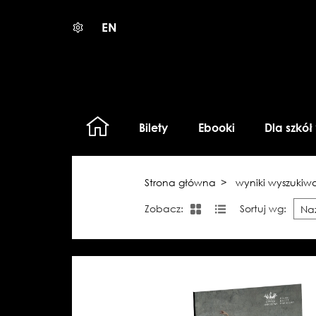
EN
Bilety
Ebooki
Dla szkół
Strona główna
wyniki wyszukiw
Zobacz:
Sortuj wg: