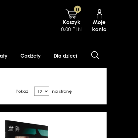
0
Koszyk
Moje
0.00 PLN
konto
aty
Gadżety
Dla dzieci
Pokaż
na stronę