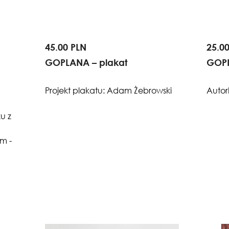
45.00 PLN
25.0
GOPLANA – plakat
GOPL
Projekt plakatu: Adam Żebrowski
Autor
u z
m -