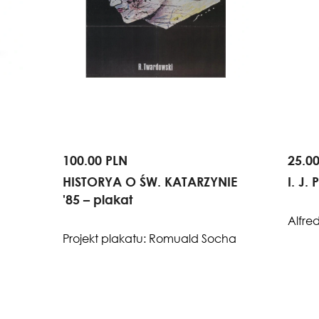
100.00 PLN
25.0
HISTORYA O ŚW. KATARZYNIE
I. J.
'85 – plakat
Alfre
Projekt plakatu: Romuald Socha