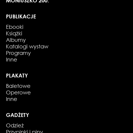
MONIUSZKO 200.
PUBLIKACJE
Ebooki
Książki
Albumy
Katalogi wystaw
Programy
Inne
PLAKATY
Baletowe
Operowe
Inne
GADŻETY
Odzież
Przypinki i piny