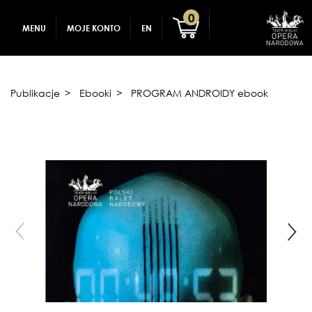
GADŻETY
REJESTRACJA
0
MENU
MOJE KONTO
EN
DLA DZIECI
ZALOGUJ
Publikacje
Ebooki
PROGRAM ANDROIDY ebook